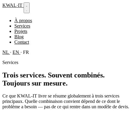
KWAL
·
IT
À propos
Services
Projets
Blog
Contact
NL
·
EN
·
FR
Services
Trois services.
Souvent combinés.
Toujours sur mesure.
Ce que KWAL-IT livre se résume globalement à trois services
principaux. Quelle combinaison convient dépend de ce dont le
problème a besoin — pas de ce qui rentre dans un modèle de devis.