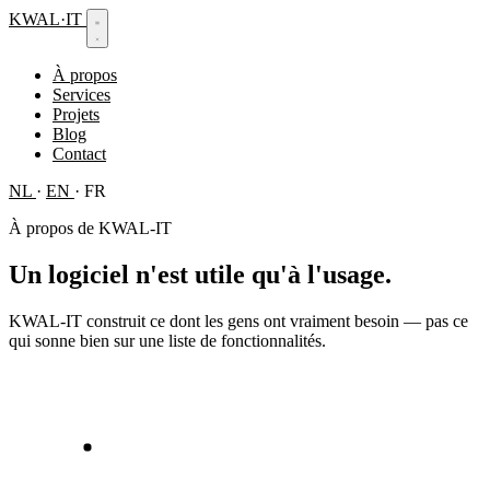
KWAL
·
IT
À propos
Services
Projets
Blog
Contact
NL
·
EN
·
FR
À propos de KWAL-IT
Un logiciel n'est utile
qu'à l'usage.
KWAL-IT construit ce dont les gens ont vraiment besoin — pas ce
qui sonne bien sur une liste de fonctionnalités.