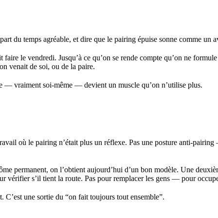
lupart du temps agréable, et dire que le pairing épuise sonne comme un av
it faire le vendredi. Jusqu’à ce qu’on se rende compte qu’on ne formule
on venait de soi, ou de la paire.
même — vraiment soi-même — devient un muscle qu’on n’utilise plus.
ravail où le pairing n’était plus un réflexe. Pas une posture anti-pairing
inôme permanent, on l’obtient aujourd’hui d’un bon modèle. Une deuxiè
r vérifier s’il tient la route. Pas pour remplacer les gens — pour occu
 C’est une sortie du “on fait toujours tout ensemble”.