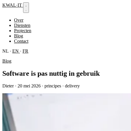
KWAL
·
IT
Over
Diensten
Projecten
Blog
Contact
NL
·
EN
·
FR
Blog
Software is pas nuttig in gebruik
Dieter
·
20 mei 2026
·
principes · delivery