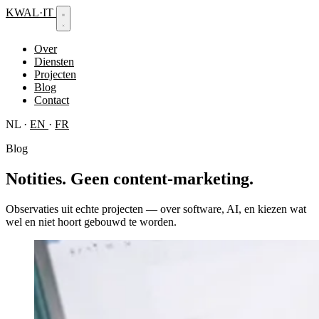
KWAL
·
IT
Over
Diensten
Projecten
Blog
Contact
NL
·
EN
·
FR
Blog
Notities.
Geen content-marketing.
Observaties uit echte projecten — over software, AI, en kiezen wat
wel en niet hoort gebouwd te worden.